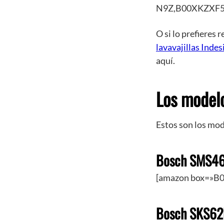
N9Z,B00XKZXF5
O si lo prefieres 
lavavajillas Indes
aquí.
Los modelo
Estos son los mod
Bosch SMS4
[amazon box=»B
Bosch SKS62