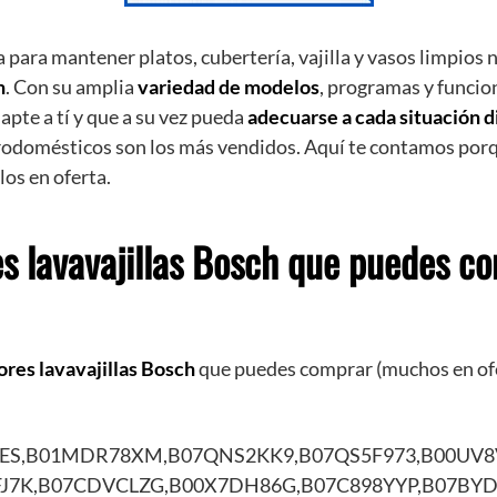
 para mantener platos, cubertería, vajilla y vasos limpios 
h
. Con su amplia
variedad de modelos
, programas y funcio
apte a tí y que a su vez pueda
adecuarse a cada situación d
rodomésticos son los más vendidos. Aquí te contamos porq
s en oferta.
s lavavajillas Bosch que puedes c
res lavavajillas Bosch
que puedes comprar (muchos en ofe
7ES,B01MDR78XM,B07QNS2KK9,B07QS5F973,B00UV
J7K,B07CDVCLZG,B00X7DH86G,B07C898YYP,B07BY