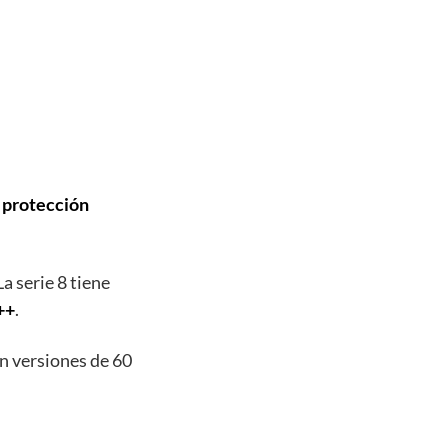
n
protección
 La serie 8 tiene
++
.
en versiones de 60