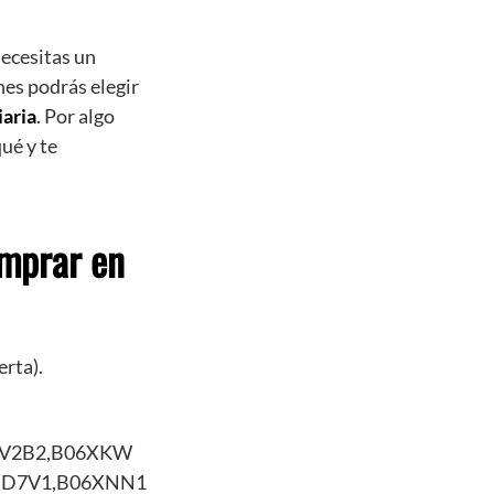
necesitas un
nes podrás elegir
iaria
. Por algo
ué y te
omprar en
rta).
8V2B2,B06XKW
DD7V1,B06XNN1