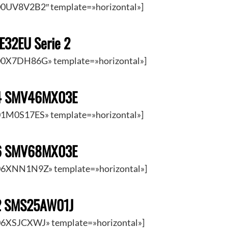
0UV8V2B2″ template=»horizontal»]
E32EU Serie 2
0X7DH86G» template=»horizontal»]
 4 SMV46MX03E
1M0S17ES» template=»horizontal»]
 6 SMV68MX03E
6XNN1N9Z» template=»horizontal»]
 2 SMS25AW01J
6XSJCXWJ» template=»horizontal»]