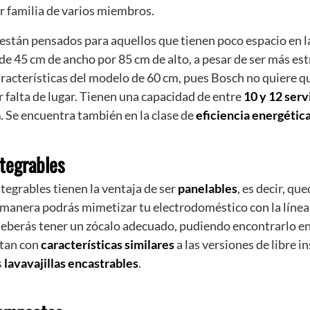
r familia de varios miembros.
están pensados para aquellos que tienen poco espacio en l
e 45 cm de ancho por 85 cm de alto, a pesar de ser más es
racterísticas del modelo de 60 cm, pues Bosch no quiere qu
r falta de lugar. Tienen una capacidad de entre
10 y 12 serv
a
. Se encuentra también en la clase de
eficiencia energétic
ntegrables
tegrables tienen la ventaja de ser
panelables
, es decir, qu
 manera podrás mimetizar tu electrodoméstico con la línea
deberás tener un zócalo adecuado, pudiendo encontrarlo e
ntan con
características similares
a las versiones de libre i
s
lavavajillas encastrables
.