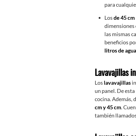
para cualquie
Los
de 45 cm
dimensiones d
las mismas ca
beneficios po
litros de agu
Lavavajillas i
Los
lavavajillas
in
un panel. De esta
cocina. Además, 
cm y 45 cm
. Cue
también llamado