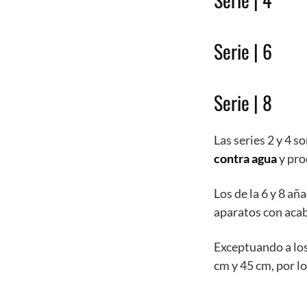
Serie | 6
Serie | 8
Las series 2 y 4 
contra agua
y pro
Los de la 6 y 8 a
aparatos con aca
Exceptuando a los 
cm y 45 cm, por l