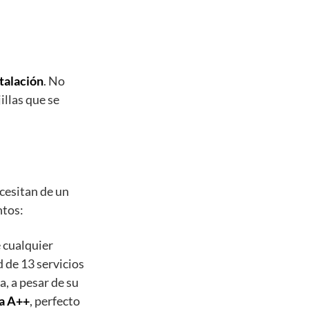
talación
. No
illas que se
ecesitan de un
ntos:
 cualquier
 de 13 servicios
, a pesar de su
ca A++
, perfecto