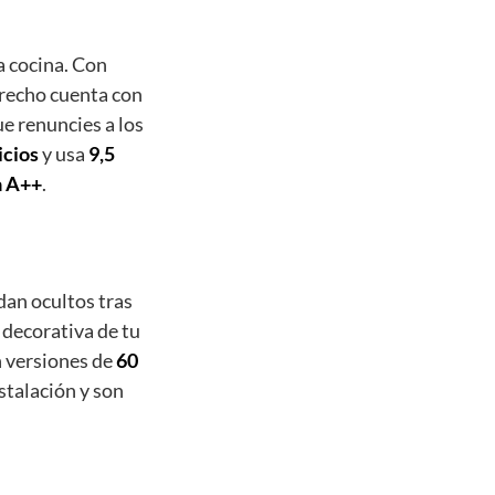
a cocina. Con
trecho cuenta con
e renuncies a los
icios
y usa
9,5
a A++
.
edan ocultos tras
 decorativa de tu
n versiones de
60
nstalación y son