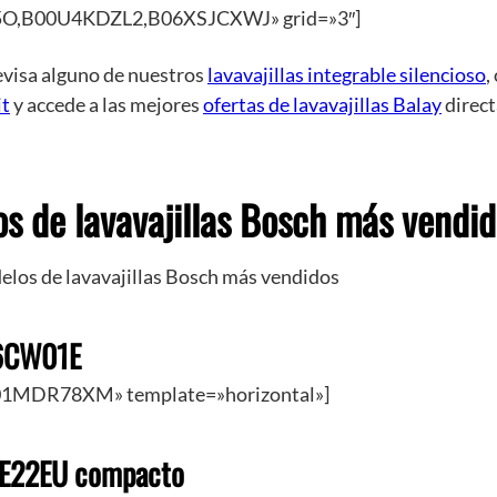
O,B00U4KDZL2,B06XSJCXWJ» grid=»3″]
revisa alguno de nuestros
lavavajillas integrable silencioso
,
it
y accede a las mejores
ofertas de lavavajillas Balay
direc
s de lavavajillas Bosch más vendi
elos de lavavajillas Bosch más vendidos
6CW01E
01MDR78XM» template=»horizontal»]
E22EU compacto