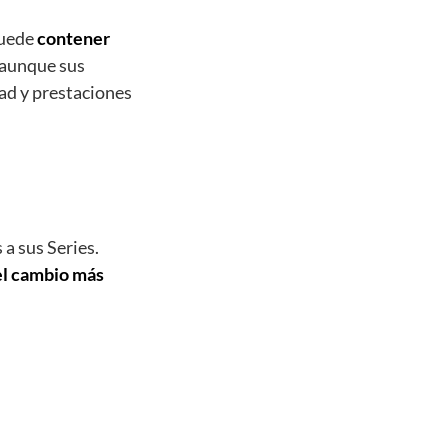
Puede
contener
y aunque sus
ad y prestaciones
 a sus Series.
el cambio más