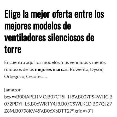
Elige la mejor oferta entre los
mejores modelos de
ventiladores silenciosos de
torre
Encuentra aquí los modelos más vendidos y menos
ruidosos de las
mejores marcas
: Rowenta, Dyson,
Orbegozo, Cecotec,…
[amazon
box=»B00IAPEHMO,B07CT5HH8V,B007PS4WHC,B
072PDYHLS,B06WRTY4J8,B07CSWLK1D,B07QJZ7
Z8M,B0798KV45V,B06X6BTT27″ grid=»3″]