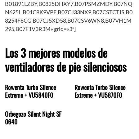
B01891LZBY,B0825DHXY7,B07PSMZMDY,B07NQ
N625L,B01C8K9VPE,B07CJ33NX9,B07CSTCTJS,B0
8254F8CG,B07CJ5XD58,B07CSV6WN8,B07VH1M
295,B07F1V3R3M» grid=»3″]
Los 3 mejores modelos de
ventiladores de pie silenciosos
Rowenta Turbo Silence
Rowenta Turbo Silence
Extreme + VU5840F0
Extreme + VU5870F0
Orbegozo Silent Night SF
0640