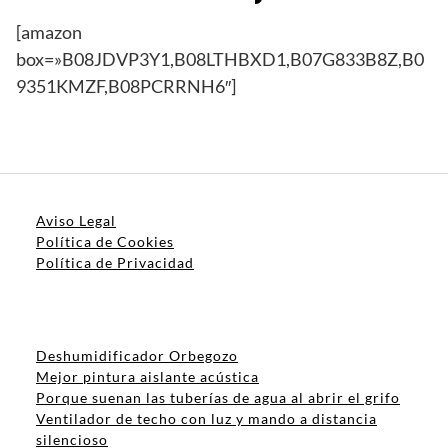
[amazon
box=»B08JDVP3Y1,B08LTHBXD1,B07G833B8Z,B0
9351KMZF,B08PCRRNH6″]
Aviso Legal
Política de Cookies
Política de Privacidad
Deshumidificador Orbegozo
Mejor pintura aislante acústica
Porque suenan las tuberías de agua al abrir el grifo
Ventilador de techo con luz y mando a distancia
silencioso