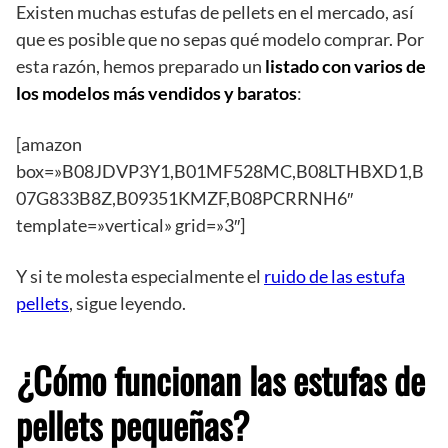
Existen muchas estufas de pellets en el mercado, así
que es posible que no sepas qué modelo comprar. Por
esta razón, hemos preparado un
listado con varios de
los modelos más vendidos y baratos
:
[amazon
box=»B08JDVP3Y1,B01MF528MC,B08LTHBXD1,B
07G833B8Z,B09351KMZF,B08PCRRNH6″
template=»vertical» grid=»3″]
Y si te molesta especialmente el
ruido de las estufa
pellets
, sigue leyendo.
¿Cómo funcionan las estufas de
pellets pequeñas?