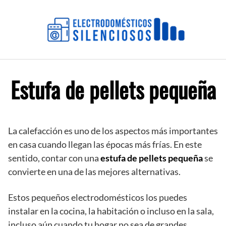
Saltar
al
contenido
Estufa de pellets pequeña
La calefacción es uno de los aspectos más importantes
en casa cuando llegan las épocas más frías. En este
sentido, contar con una
estufa de pellets pequeña
se
convierte en una de las mejores alternativas.
Estos pequeños electrodomésticos los puedes
instalar en la cocina, la habitación o incluso en la sala,
incluso aún cuando tu hogar no sea de grandes