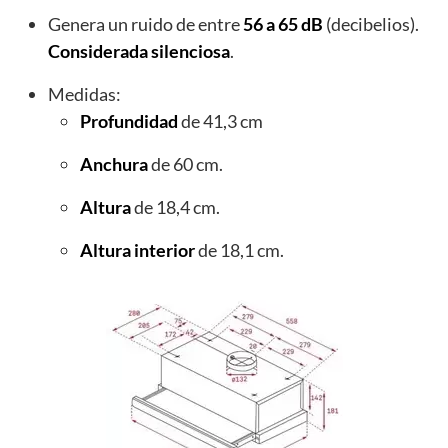
Genera un ruido de entre
56 a 65 dB
(decibelios).
Considerada silenciosa
.
Medidas:
Profundidad
de 41,3 cm
Anchura
de 60 cm.
Altura
de 18,4 cm.
Altura
interior
de 18,1 cm.