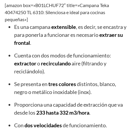
[amazon box=»B01LCHUF72″ title=»Campana Teka
40474250 TL 6310: Silenciosa e ideal para cocinas
pequeñas»]
Es una campana
extensible
, es decir, se encastra y
para ponerla a funcionar es necesario
extraer su
frontal
.
Cuenta con dos modos de funcionamiento:
extractor
o
recirculando
aire (filtrando y
reciclándolo).
Se presenta en
tres colores
distintos, blanco,
negro o metálico inoxidable (inox).
Proporciona una capacidad de extracción que va
desde los
233 hasta 332 m3/hora
.
Con
dos
velocidades
de funcionamiento.