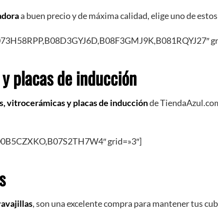
adora
a buen precio y de máxima calidad, elige uno de esto
073H58RPP,B08D3GYJ6D,B08F3GMJ9K,B081RQYJ27″ gri
y placas de inducción
, vitrocerámicas y placas de inducción
de TiendaAzul.com
00B5CZXKO,B07S2TH7W4″ grid=»3″]
s
vavajillas
, son una excelente compra para mantener tus cu