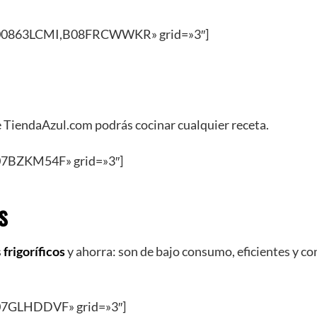
00863LCMI,B08FRCWWKR» grid=»3″]
 TiendaAzul.com podrás cocinar cualquier receta.
07BZKM54F» grid=»3″]
s
s
frigoríficos
y ahorra: son de bajo consumo, eficientes y co
07GLHDDVF» grid=»3″]