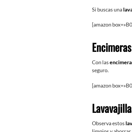
Si buscas una
lav
[amazon box=»B
Encimeras 
Con las
encimeras
seguro.
[amazon box=»B
Lavavajilla
Observa estos
la
limpios y ahorrar.