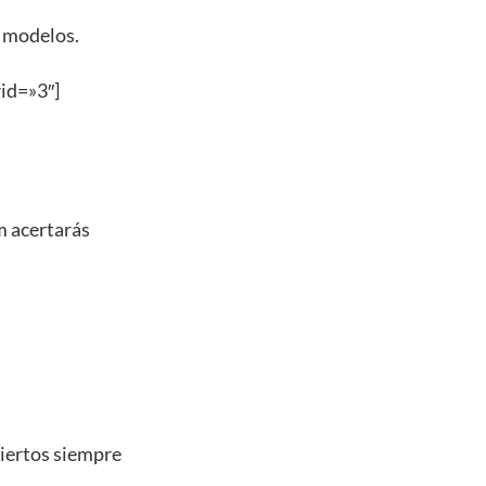
s modelos.
d=»3″]
 acertarás
biertos siempre