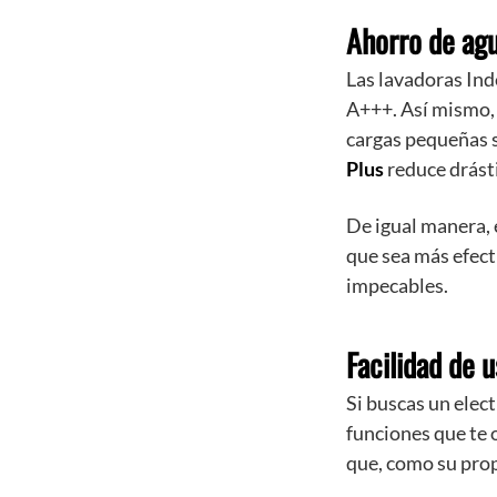
Ahorro de agu
Las lavadoras Ind
A+++. Así mismo,
cargas pequeñas s
Plus
reduce drásti
De igual manera,
que sea más efect
impecables.
Facilidad de 
Si buscas un elec
funciones que te 
que, como su prop