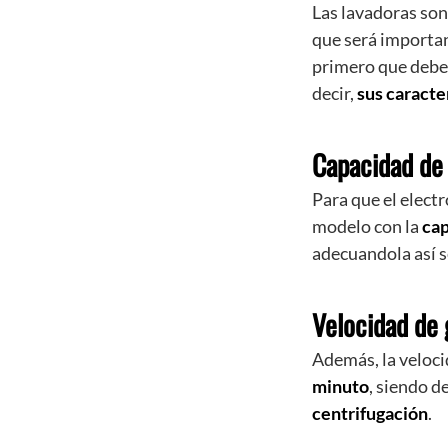
Las lavadoras so
que será importan
primero que debes
decir,
sus caracte
Capacidad de 
Para que el elect
modelo con la
cap
adecuandola así s
Velocidad de 
Además, la veloci
minuto
, siendo d
centrifugación
.