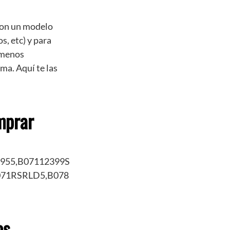
 con un modelo
s, etc) y para
o menos
ma. Aquí te las
mprar
955,B07112399S
071RSRLD5,B078
os