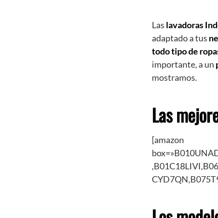
Las
lavadoras Ind
adaptado a tus
ne
todo tipo de ropa
importante, a un
mostramos.
Las mejore
[amazon
box=»B010UNAD
,B01C18LIVI,B
CYD7QN,B075T9
Los modelo