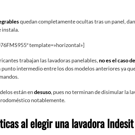
egrables
quedan completamente ocultas tras un panel, da
 instala.
76FMS955″ template=»horizontal»]
icantes trabajan las lavadoras panelables,
no es el caso de
 punto intermedio entre los dos modelos anteriores ya que 
 mandos.
odelos están en
desuso
, pues no terminan de disimular la 
ctrodoméstico notablemente.
ticas al elegir una lavadora Indesit