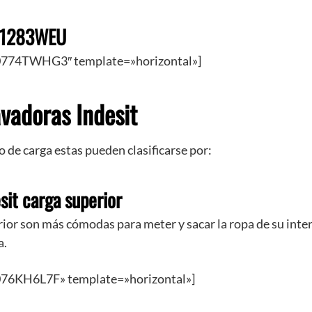
91283WEU
774TWHG3″ template=»horizontal»]
avadoras Indesit
o de carga estas pueden clasificarse por:
sit carga superior
rior son más cómodas para meter y sacar la ropa de su inter
a.
76KH6L7F» template=»horizontal»]