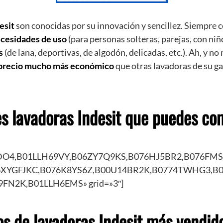
esit
son conocidas por su innovación y sencillez. Siempre
cesidades de uso
(para personas solteras, parejas, con niño
s
(de lana, deportivas, de algodón, delicadas, etc.). Ah, y n
precio mucho más económico
que otras lavadoras de su ga
s lavadoras Indesit que puedes co
O4,B01LLH69VY,B06ZY7Q9KS,B076HJ5BR2,B076FMS
06XYGFJKC,B076K8YS6Z,B00U14BR2K,B0774TWHG3,B
FN2K,B01LLH6EMS» grid=»3″]
s de lavadoras Indesit más vendid